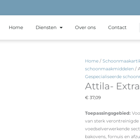
Home
Diensten
Over ons
Contact
Attila-
Home
/
Schoonmaakarti
Extra
schoonmaakmiddelen
/ A
Sterk
Gespecialiseerde schoo
Attila- Extr
aantal
€
37,09
Toepassings
gebied:
Voo
van sterk verontreinigd
voedselverwerkende sect
bakovens, fornuis en afz