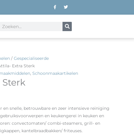
F
T
a
w
c
i
e
t
b
t
Zoeken
o
e
o
r
k
-
f
kelen
/
Gespecialiseerde
ttila- Extra Sterk
nmaakmiddelen
,
Schoonmaakartikelen
a Sterk
r en snelle, betrouwbare en zeer intensieve reiniging
e gebruiksvoorwerpen en keukengerei in keuken en
oren: convectomaten/ combi-steamers, grill- en
uigkappen, kantelbraadbakken/ friteuses.