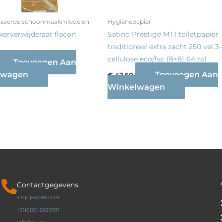
liseerde schoonmaakmiddelen
Hygienepapier
kerverwijderaar flacon
Satino Prestige MT1 toiletpapier
traditioneel extra zacht 250 vel 3-
cellulose eco/fsc (8×8) 64 rol
Toevoegen Aan
lwagen
Toevoegen Aan
€
42,50
Winkelwagen
Contactgegevens
+31(0)650897249
+31(0)20-2629931