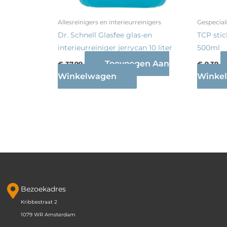
Allesreinigers en interieurreinigers
Gespecia
Dr. Schnell Glasfee glas-en
TCP stic
interieurreiniger jerrycan 10 liter
500ml
Toevoegen Aan
€
37,99
€
9,39
Winkelwagen
Winke
Bezoekadres
Kribbestraat 2
1079 WR Amsterdam