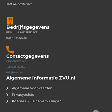
1079 WR Amsterdam
Bedrijfsgegevens
BTW nr: NL817258322B01
KvK nr: 34260507
Contactgegevens
+31(0)650897249
+31(0)20-2629931
info@zvu.nu
Algemene informatie ZVU.nl
Algemene Voorwaarden
Privacybeleid
Koeriers & Kleine verhuizingen