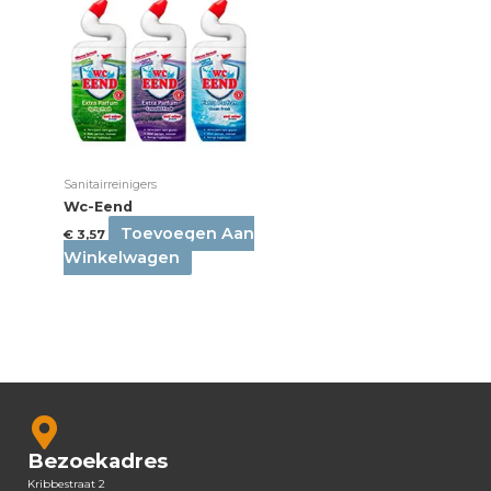
Sanitairreinigers
Wc-Eend
Toevoegen Aan
€
3,57
Winkelwagen
Bezoekadres
Kribbestraat 2