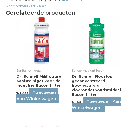
Schoonmaakartikelen
Gerelateerde producten
Sanitairreinigers
Schoonmaakartikelen
Dr. Schnell Milifix zure
Dr. Schnell Floortop
basisreiniger voor de
geconcentreerd
industrie flacon 1 liter
hoogwaardig
vloeronderhoudsmiddel
Toevoegen
€
10,53
flacon 1 liter
Aan Winkelwagen
Toevoegen Aan
€
11,31
Winkelwagen