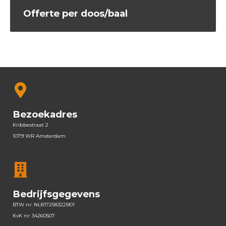
Offerte per doos/baal
Bezoekadres
Kribbestraat 2
1079 WR Amsterdam
Bedrijfsgegevens
BTW nr: NL817258322B01
KvK nr: 34260507