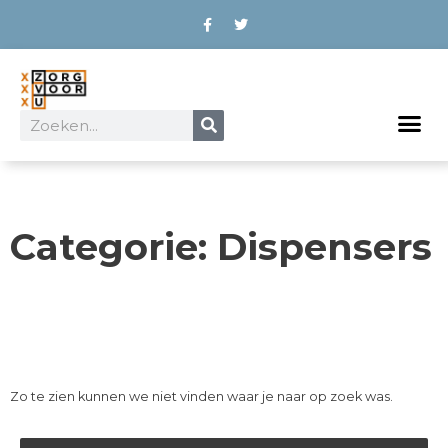
Ga
F
T
a
w
naar
c
i
de
e
t
b
t
inhoud
o
e
o
r
k
Zoeken
-
f
Categorie: Dispensers
Zo te zien kunnen we niet vinden waar je naar op zoek was.